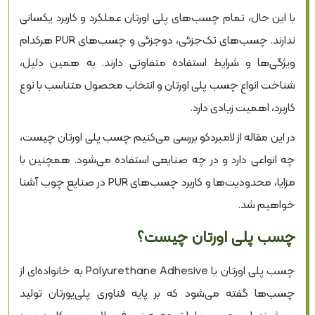
کاربرد چسب پلی اورتان چیست؟
با این حال، تمام چسب‌های پلی اورتان عملکرد و کاربرد یکسانی
کاربرد چسب پلی اورتان در صنایع چوب
ندارند. چسب‌های تک‌جزئی، دوجزئی و چسب‌های PUR هرکدام
مزایای چسب پلی اورتان چیست؟
ویژگی‌ها و شرایط استفاده متفاوتی دارند. به همین دلیل،
معایب چسب پلی اورتان و محدودیت‌های استفاده
شناخت انواع چسب پلی اورتان و انتخاب محصول متناسب با نوع
کاربرد، اهمیت زیادی دارد.
تفاوت چسب پلی اورتان تک‌جزئی و دوجزئی چیست؟
در این مقاله از لامبردکو بررسی می‌کنیم چسب پلی اورتان چیست،
تفاوت چسب PUR با سایر چسب‌های پلی اورتان چیست؟
چه انواعی دارد و در چه صنایعی استفاده می‌شود. همچنین با
نحوه استفاده از چسب پلی اورتان چگونه است؟
مزایا، محدودیت‌ها و کاربرد چسب‌های PUR در صنایع چوب آشنا
زمان خشک شدن چسب پلی اورتان چقدر است؟
خواهیم شد.
حلال چسب پلی اورتان چیست؟
چسب پلی اورتان چیست؟
هنگام انتخاب چسب پلی اورتان به چه نکاتی توجه کنیم؟
چسب پلی اورتان یا Polyurethane Adhesive به خانواده‌ای از
شرایط نگهداری چسب پلی اورتان
چسب‌ها گفته می‌شود که بر پایه فناوری پلی‌یورتان تولید
تأمین چسب PUR صنعتی با لامبردکو