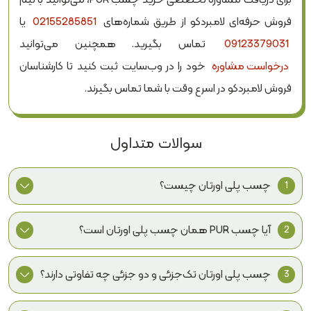
فروش حرفه‌ای لامبردکو از طریق شماره‌های
02155285851
یا
09123379031
تماس بگیرید. همچنین می‌توانید
درخواست مشاوره
خود را در وب‌سایت ثبت کنید تا کارشناسان
فروش لامبردکو در اسرع وقت با شما تماس بگیرند.
سوالات متداول
چسب پلی اورتان چیست؟
1
چسب پلی اورتان به خانواده‌ای از چسب‌های مبتنی بر فناوری
آیا چسب PUR همان چسب پلی اورتان است؟
2
پلی‌یورتان گفته می‌شود که در ساختارها و فرمولاسیون‌های
مختلف برای اتصال متریال‌ها و کاربردهای صنعتی تولید
چسب PUR یکی از فناوری‌های مبتنی بر پلی اورتان است؛ اما
چسب پلی اورتان تک‌جزئی و دو جزئی چه تفاوتی دارند؟
3
می‌شوند.
تمام چسب‌های پلی اورتان، PUR نیستند. چسب‌های PUR
گرماذوب واکنش‌گرا برای فرآیندهای صنعتی مشخص طراحی
چسب تک‌جزئی به‌صورت آماده مصرف عرضه می‌شود؛