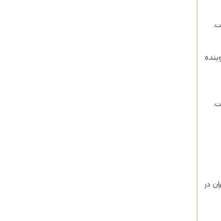
ت.
وینده
ن در