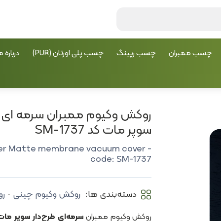
چسب ممبران
چسب رپینگ
چسب پلی اورتان (PUR)
درباره م
روکش وکیوم ممبران سرمه ای ط
سوپر مات کد SM-1737
er Matte membrane vacuum cover -
code: SM-1737
دسته‌بندی ها:
روکش وکیوم چینی
رو
-
روکش وکیوم ممبران
سرمه‌ای طرح‌دار سوپر مات کد 37