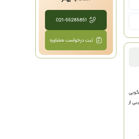
021-55285851
ثبت درخواست مشاوره
پاسخگویی
د، ترکیبی از