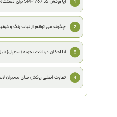
آیا روکش کد SM-1737 برای دستگاه های پرس وکیوم مختلف مناسب است؟
1
وکیوم موجود در بازار بهینه سازی شده است
چگونه می توانم از ثبات رنگ و کی
2
لامبردکو ثبات رنگ/طرح و کیفیت را در 
سفارشات تکراری شما با نمونه اولیه مطابق
آیا امکان دریافت نمونه (سمپل) قبل
3
بله، امکان ارسال سمپل کد SM-1737 برای بررسی دقیق کیفیت، رنگ/طرح و بافت فراهم است.
تفاوت اصلی روکش های ممبران لامبر
4
همکاری مستقیم با تولیدکنندگان معتبر 
از نظر دوام سطح، ثبات رنگ و زیبایی در سطحی ب