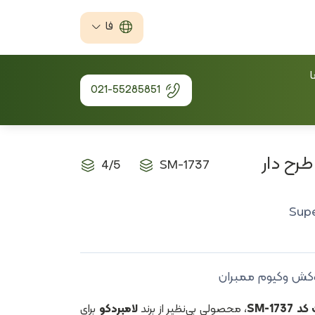
فا
ا
021-55285851
رح دار
4/5
SM-1737
Sup
کش وکیوم ممبران
SM-17
، محصولی بی‌نظیر از برند
لامبردکو
برای