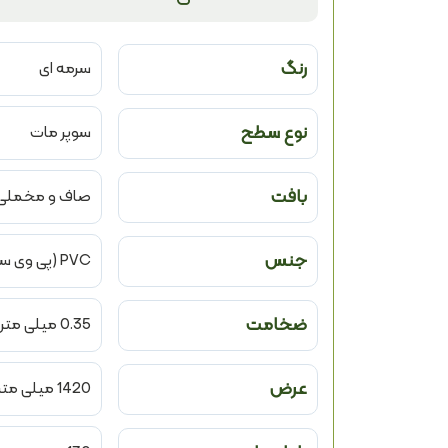
رنگ
سرمه ای
نوع سطح
سوپر مات
بافت
صاف و مخملی
جنس
PVC (پی وی سی)
ضخامت
0.35 میلی متر
عرض
1420 میلی متر