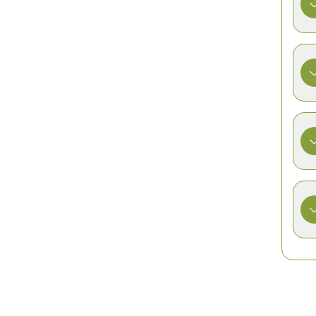
رس
ا
و