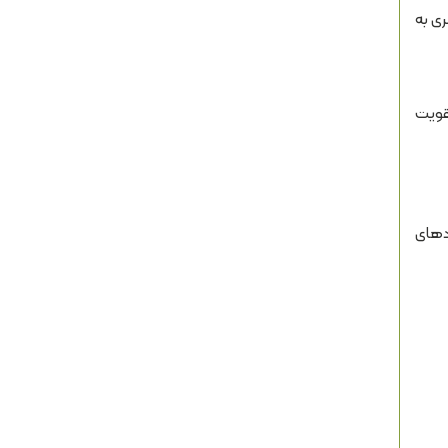
ری به
تقویت
دهای