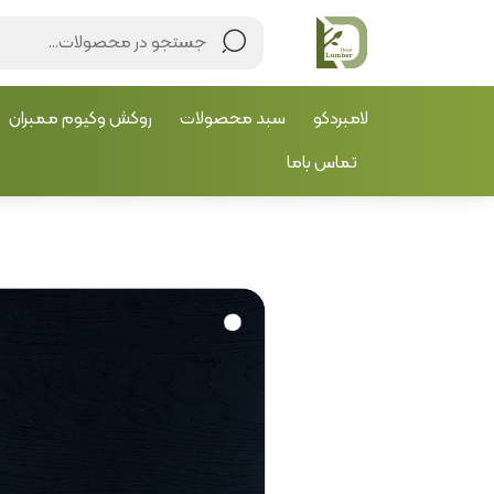
لامبردکو
سبد محصولات
روکش وکیوم ممبران
تماس باما