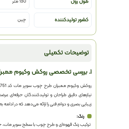
طول رول
130 متر
کشور تولیدکننده
چین
توضیحات تکمیلی
۱. بررسی تخصصی روکش وکیوم ممبران طرح چوب سوپر مات کد SM-1751
زیبایی بصری و دوام فنی را ارائه می‌دهد که در ادامه به
رنگ:
ترکیب رنگ قهوه‌ای و طرح چوب با سطح سوپر مات، ج