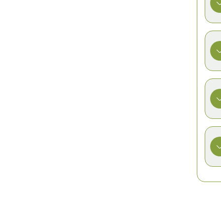
رس
ا
و