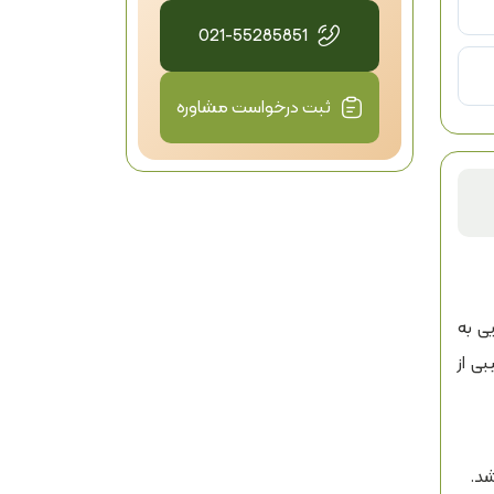
021-55285851
ثبت درخواست مشاوره
گویی به
، ترکیبی از
د.