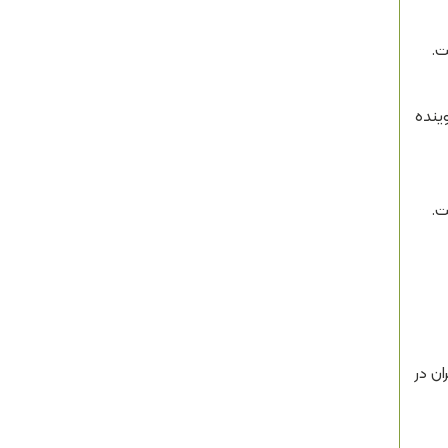
ت.
وینده
ن در