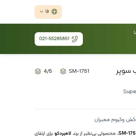
فا
ا
021-55285851
 سوپر
4/5
SM-1751
Supe
کش وکیوم ممبران
، محصولی بی‌نظیر از برند
لامبردکو
برای ارتقای