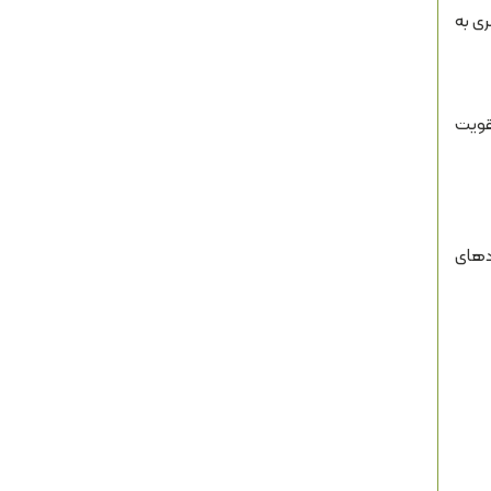
ری به
تقویت
دهای