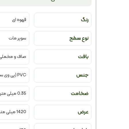
رنگ
قهوه ای
نوع سطح
سوپر مات
بافت
صاف و مخملی
جنس
PVC (پی وی سی)
ضخامت
0.35 میلی متر
عرض
1420 میلی متر