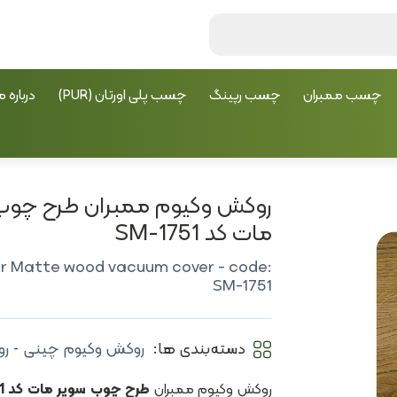
چسب ممبران
چسب رپینگ
چسب پلی اورتان (PUR)
درباره م
روکش وکیوم ممبران طرح چوب
مات کد SM-1751
r Matte wood vacuum cover - code:
SM-1751
دسته‌بندی ها:
روکش وکیوم چینی
رو
-
روکش وکیوم ممبران
طرح چوب سوپر مات کد SM-1751