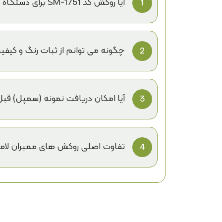
آیا روکش کد SM-1751 برای دستگاه های پرس وکیوم مختلف مناسب است؟
1
وکیوم موجود در بازار بهینه سازی شده است
چگونه می توانم از ثبات رنگ و کی
2
لامبردکو ثبات رنگ/طرح و کیفیت را در 
سفارشات تکراری شما با نمونه اولیه مطابق
آیا امکان دریافت نمونه (سمپل) قبل
3
بله، امکان ارسال سمپل کد SM-1751 برای بررسی دقیق کیفیت، رنگ/طرح و بافت فراهم است.
تفاوت اصلی روکش های ممبران لامبر
4
همکاری مستقیم با تولیدکنندگان معتبر 
از نظر دوام سطح، ثبات رنگ و زیبایی در سطحی ب